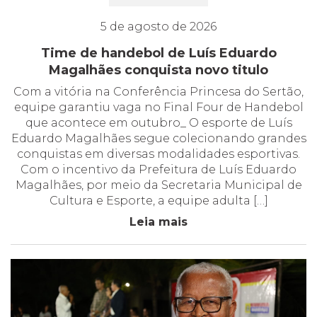
5 de agosto de 2026
Time de handebol de Luís Eduardo
Magalhães conquista novo titulo
Com a vitória na Conferência Princesa do Sertão,
equipe garantiu vaga no Final Four de Handebol
que acontece em outubro_ O esporte de Luís
Eduardo Magalhães segue colecionando grandes
conquistas em diversas modalidades esportivas.
Com o incentivo da Prefeitura de Luís Eduardo
Magalhães, por meio da Secretaria Municipal de
Cultura e Esporte, a equipe adulta […]
Leia mais