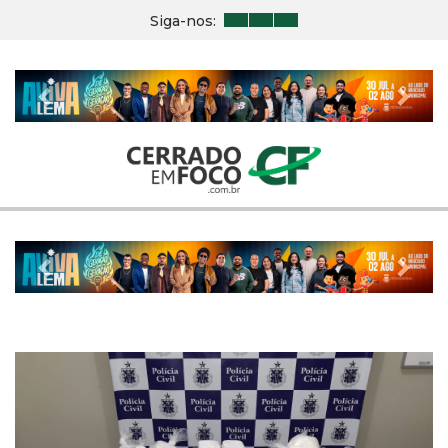
Siga-nos:
Previous
Nex
Previous
Nex