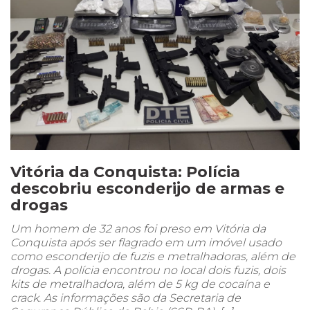
Vitória da Conquista: Polícia
descobriu esconderijo de armas e
drogas
Um homem de 32 anos foi preso em Vitória da
Conquista após ser flagrado em um imóvel usado
como esconderijo de fuzis e metralhadoras, além de
drogas. A polícia encontrou no local dois fuzis, dois
kits de metralhadora, além de 5 kg de cocaína e
crack. As informações são da Secretaria de