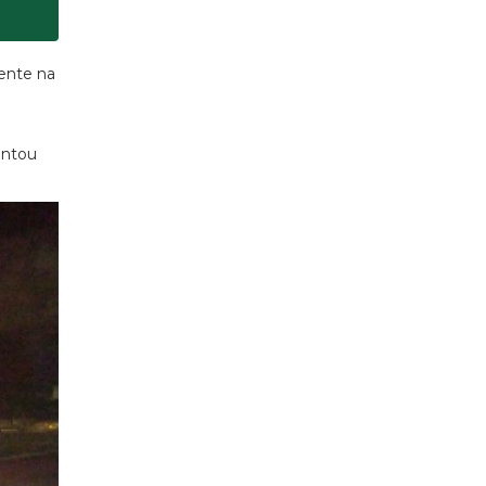
o com
cidade
dente na
entou