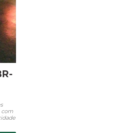
BR-
es