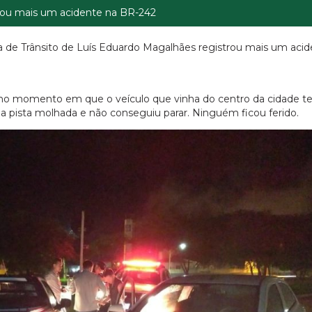
a Avenida Brasília em direção a BR-242. De acord
mento em que o veículo que vinha do centro da 
morista derrapou na […]
ou mais um acidente na BR-242
cia de Trânsito de Luís Eduardo Magalhães registrou mais um aci
o momento em que o veículo que vinha do centro da cidade t
na pista molhada e não conseguiu parar. Ninguém ficou ferido.