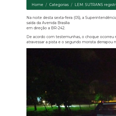
registrou mais um acidente na saída d
testemunhas, o choque ocorreu no mo
tentou atravessar a pista e o segundo 
Home
Categorias
LEM: SUTRANS registr
Na noite desta sexta-feira (05), a Superintendên
saída da Avenida Brasília
em direção a BR-242.
De acordo com testemunhas, o choque ocorreu n
atravessar a pista e o segundo morista derrapou 