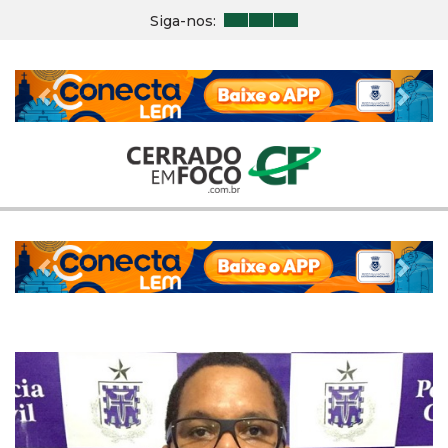
Siga-nos:
Previous
Nex
Previous
Nex