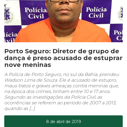
Porto Seguro: Diretor de grupo de
dança é preso acusado de estuprar
nove meninas
A Polícia de Porto Seguro, no sul da Bahia, prendeu
Wadson Lima de Souza. Ele é acusado de estupro,
maus tratos e graves ameaças contra meninas que,
na época dos crimes, tinham entre 10 e 17 anos.
Segundo as investigações da Polícia Civil, as
ocorrências se referem ao período de 2007 a 2013,
quando as […]
8 de abril de 2019