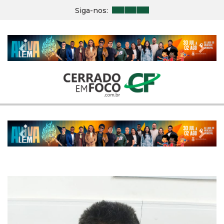
Siga-nos:
Previous
Nex
Previous
Nex