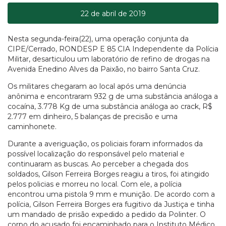
22 de abril de 2019
Nesta segunda-feira(22), uma operação conjunta da
CIPE/Cerrado, RONDESP E 85 CIA Independente da Polícia
Militar, desarticulou um laboratório de refino de drogas na
Avenida Enedino Alves da Paixão, no bairro Santa Cruz.
Os militares chegaram ao local após uma denúncia
anônima e encontraram 932 g de uma substância análoga a
cocaína, 3.778 Kg de uma substância análoga ao crack, R$
2.777 em dinheiro, 5 balanças de precisão e uma
caminhonete.
Durante a averiguação, os policiais foram informados da
possível localização do responsável pelo material e
continuaram as buscas. Ao perceber a chegada dos
soldados, Gilson Ferreira Borges reagiu a tiros, foi atingido
pelos policias e morreu no local. Com ele, a polícia
encontrou uma pistola 9 mm e munição. De acordo com a
polícia, Gilson Ferreira Borges era fugitivo da Justiça e tinha
um mandado de prisão expedido a pedido da Polinter. O
corpo do acusado foi encaminhado para o Instituto Médico