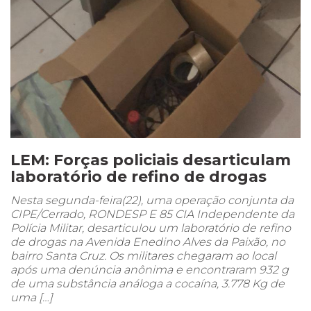
LEM: Forças policiais desarticulam
laboratório de refino de drogas
Nesta segunda-feira(22), uma operação conjunta da
CIPE/Cerrado, RONDESP E 85 CIA Independente da
Polícia Militar, desarticulou um laboratório de refino
de drogas na Avenida Enedino Alves da Paixão, no
bairro Santa Cruz. Os militares chegaram ao local
após uma denúncia anônima e encontraram 932 g
de uma substância análoga a cocaína, 3.778 Kg de
uma […]