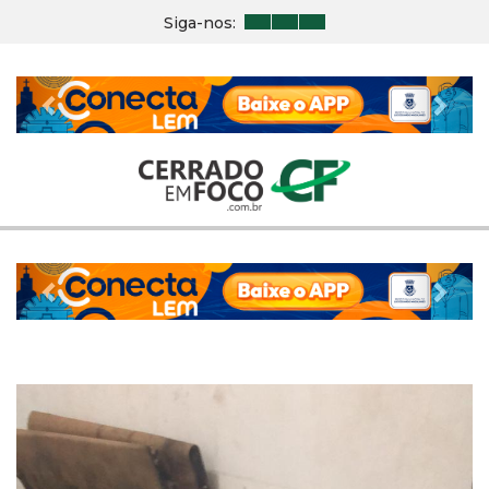
Siga-nos:
Previous
Nex
Previous
Nex