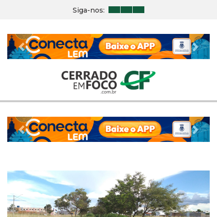
Siga-nos:
Previous
Nex
Previous
Nex