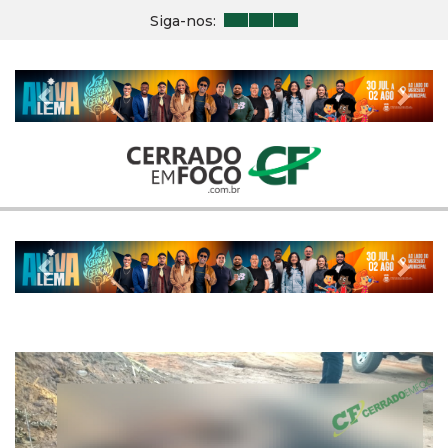
Siga-nos:
Previous
Nex
Previous
Nex