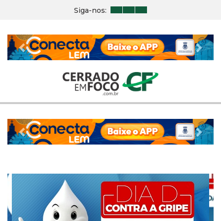
Siga-nos:
Previous
Nex
Previous
Nex