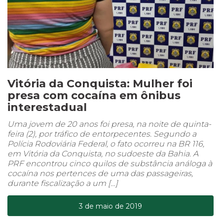
Vitória da Conquista: Mulher foi
presa com cocaína em ônibus
interestadual
Uma jovem de 20 anos foi presa, na noite de quinta-
feira (2), por tráfico de entorpecentes. Segundo a
Polícia Rodoviária Federal, o fato ocorreu na BR 116,
em Vitória da Conquista, no sudoeste da Bahia. A
PRF encontrou cinco quilos de substância análoga à
cocaína nos pertences de uma das passageiras,
durante fiscalização a um […]
3 de maio de 2019