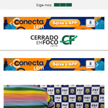
Siga-nos:
Previous
Nex
Previous
Nex