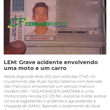
LEM: Grave acidente envolvendo
uma moto e um carro
Nesta segunda-feira (20), por volta das 17:40, no
cruzamento das Ruas Santa Catarina com Avenida
São Francisco, envolvendo um veiculo marca e
modelo VW – VOLKSWAGEN SANTANA e uma
motocicleta Honda CG 125 fan. A policia militar esteve
no local registrando o acidente e aguardando a
chegada do SAMU, fazendo o isolamento do local.