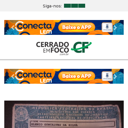
Siga-nos:
Previous
Nex
Previous
Nex