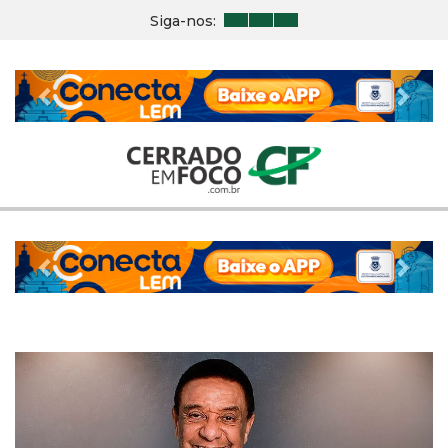
Siga-nos:
Previous
Nex
Previous
Nex