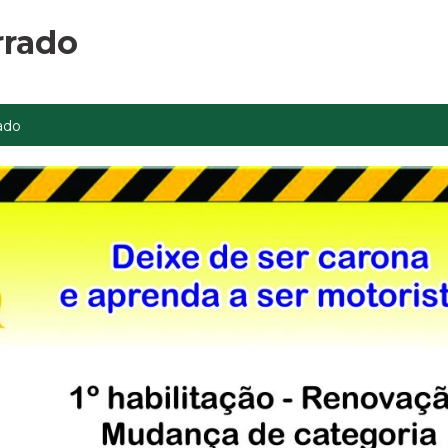
rrado
ado