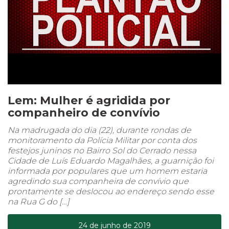
Lem: Mulher é agridida por
companheiro de convívio
Na madrugada do dia (22), durante rondas de
monitoramento da Polícia Militar por conta dos
festejos juninos no Bairro Sol do Cerrado nessa
Cidade de Luís Eduardo Magalhães, a guarnição foi
informada por populares que um homem estaria
agredindo sua companheira de convívio que
prontamente se deslocou ao endereço sendo esse
na Rua G do […]
24 de junho de 2019