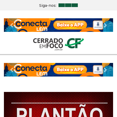
Siga-nos:
Previous
Nex
Previous
Nex