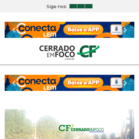
Siga-nos:
Previous
Nex
Previous
Nex