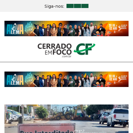
Siga-nos:
Previous
Nex
Previous
Nex