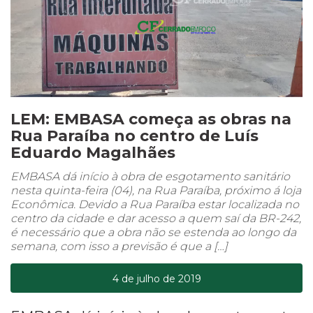
LEM: EMBASA começa as obras na
Rua Paraíba no centro de Luís
Eduardo Magalhães
EMBASA dá início à obra de esgotamento sanitário
nesta quinta-feira (04), na Rua Paraíba, próximo á loja
Econômica. Devido a Rua Paraíba estar localizada no
centro da cidade e dar acesso a quem saí da BR-242,
é necessário que a obra não se estenda ao longo da
semana, com isso a previsão é que a […]
4 de julho de 2019