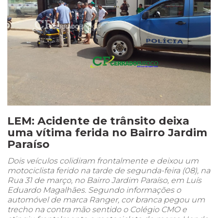
LEM: Acidente de trânsito deixa
uma vítima ferida no Bairro Jardim
Paraíso
Dois veículos colidiram frontalmente e deixou um
motociclista ferido na tarde de segunda-feira (08), na
Rua 31 de março, no Bairro Jardim Paraíso, em Luís
Eduardo Magalhães. Segundo informações o
automóvel de marca Ranger, cor branca pegou um
trecho na contra mão sentido o Colégio CMO e