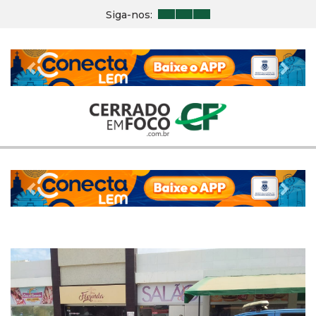
Siga-nos:
Previous
Nex
Previous
Nex