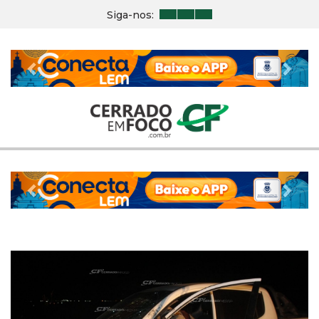
Siga-nos:
Previous
Nex
Previous
Nex