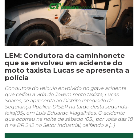
LEM: Condutora da caminhonete
que se envolveu em acidente do
moto taxista Lucas se apresenta a
polícia
Condutora do veículo envolvido no grave acidente
que ceifou a vida do Jovem moto taxista, Lucas
Soares, se apresenta ao Distrito Integrado de
Segurança Publica-DISEP na tarde desta segunda-
feira(05), em Luís Eduardo Magalhães. O acidente
que ocorreu na noite de sábado (03), por volta das 18
h na BR 242 no Setor Industrial, ceifando a […]