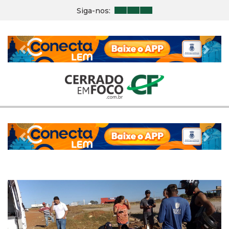
Siga-nos:
Previous
Nex
Previous
Nex