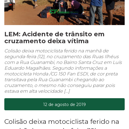
LEM: Acidente de trânsito em
cruzamento deixa vítima
Colisão deixa motociclista ferido na manhã de
segunda-feira (12), no cruzamento das Ruas Ilhéus
com a Rua Guanambi, no Bairro Santa Cruz em Luís
Eduardo Magalhães. Segundo informações a
motocicleta Honda /CG 150 Fan ESDI, de cor preta
transitava pela Rua Guanambi chegando ao
cruzamento, o mesmo não conseguiu parar pois
estava em alta velocidade […]
12 de agosto de 2019
Colisão deixa motociclista ferido na