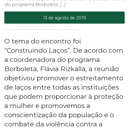
do programa Borboleta, […]
13 de agosto de 2019
Na última sexta-feira (09) a prefeitura de Luís Eduardo Magalhães realizou uma reunião com todas as instituições que compõem a Rede de Enfrentamento a Violência Contra a Mulher. A iniciativa faz parte das ações do Agosto Lilás do Programa Borboleta.
O tema do encontro foi
“Construindo Laços”. De acordo com
a coordenadora do programa
Borboleta, Flávia Rizkalla, a reunião
objetivou promover o estreitamento
de laços entre todas as instituições
que podem proporcionar à proteção
a mulher e promovemos a
conscientização da população e o
combate da violência contra a