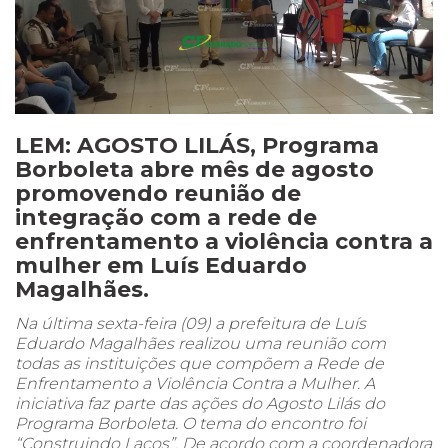
LEM: AGOSTO LILÁS, Programa
Borboleta abre mês de agosto
promovendo reunião de
integração com a rede de
enfrentamento a violência contra a
mulher em Luís Eduardo
Magalhães.
Na última sexta-feira (09) a prefeitura de Luís
Eduardo Magalhães realizou uma reunião com
todas as instituições que compõem a Rede de
Enfrentamento a Violência Contra a Mulher. A
iniciativa faz parte das ações do Agosto Lilás do
Programa Borboleta. O tema do encontro foi
“Construindo Laços”. De acordo com a coordenadora