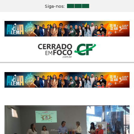
Siga-nos:
Previous
Nex
Previous
Nex