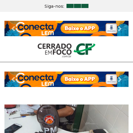
Siga-nos:
Previous
Nex
Previous
Nex