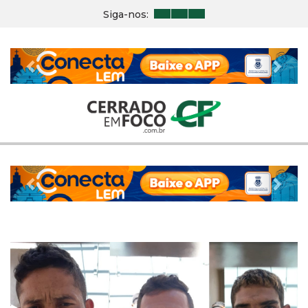
Siga-nos:
Previous
Nex
Previous
Nex