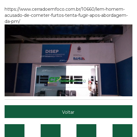
https://www.cerradoemfoco.com.br/10660/lem-homem-
acusado-de-cometer-furtos-tenta-fugir-apos-abordagem-
da-pm/
Voltar