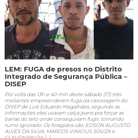
LEM: FUGA de presos no Distrito
Integrado de Segurança Pública –
DISEP
Por volta das 13h e 40 min deste sábado (17) três
meliantes empreenderam fuga da carceragem do
DISEP de Luís Eduardo Magalhães, segundo as
informações eles usaram calça jeans pra forçar as
barras do teto onde conseguiram fugir, tomando
rumo ignorado. Os foragidos são: EDSON AUGUSTO
ALVES DA SILVA, MARCOS VINICIUS SOUZA e
CLAUDIVAN DA […]