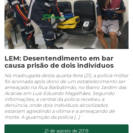
LEM: Desentendimento em bar
causa prisão de dois indivíduos
Na madrugada desta quarta-feira (21), a polícia militar
foi acionada após dono de um estabelecimento ser
ameaçado na Rua Barbatimão, no Bairro Jardim das
Acácias em Luís Eduardo Magalhães. Segundo
informações, a central da policia recebeu a
denúncia, onde dois indivíduos alcoolizados
estariam agredindo a vítima e a ameaçando de
morte. A guarnição da polícia […]
21 de agosto de 2019