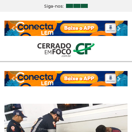
Siga-nos:
Previous
Nex
Previous
Nex