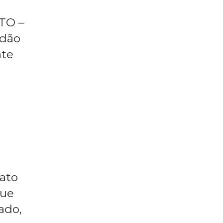
TO –
ndão
nte
ato
que
ado,