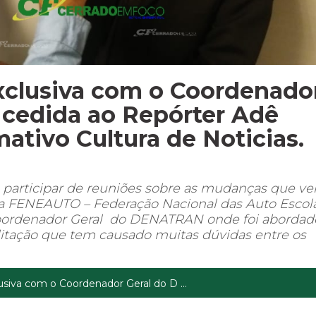
 exclusiva com o Coordenado
cedida ao Repórter Adê
mativo Cultura de Noticias.
a participar de reuniões sobre as mudanças que v
da FENEAUTO – Federação Nacional das Auto Escol
 Coordenador Geral do DENATRAN onde foi abordad
litação que tem causado muitas dúvidas entre os
clusiva com o Coordenador Geral do D ...