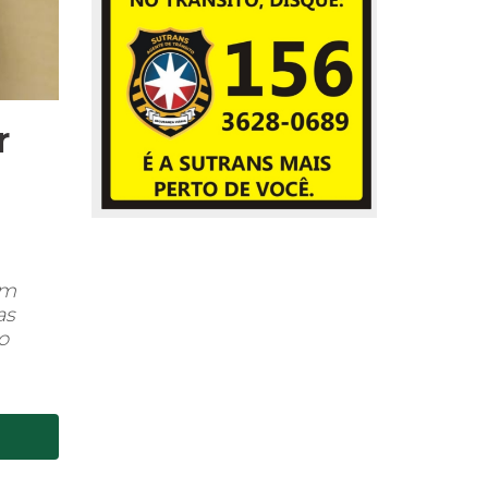
r
em
as
o