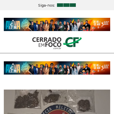
Siga-nos:
Previous
Nex
Previous
Nex