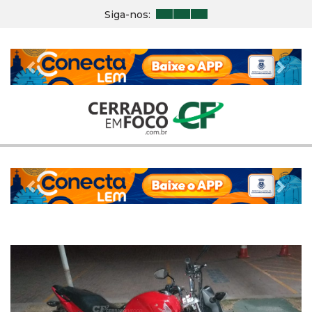
Siga-nos:
Previous
Nex
Previous
Nex