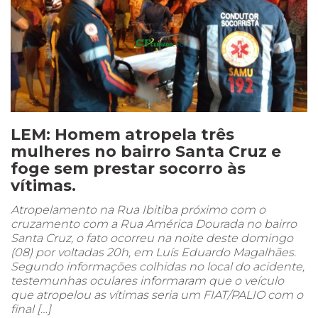
LEM: Homem atropela três
mulheres no bairro Santa Cruz e
foge sem prestar socorro às
vítimas.
Atropelamento na Rua Ibitiba próximo com o
cruzamento com a Rua América Dourada no bairro
Santa Cruz, o fato ocorreu na noite deste domingo
(08) por voltadas 20h, em Luís Eduardo Magalhães.
Segundo informações colhidas no local do acidente,
testemunhas oculares informaram que o veículo
que atropelou as vítimas seria um FIAT/PALIO com o
final […]