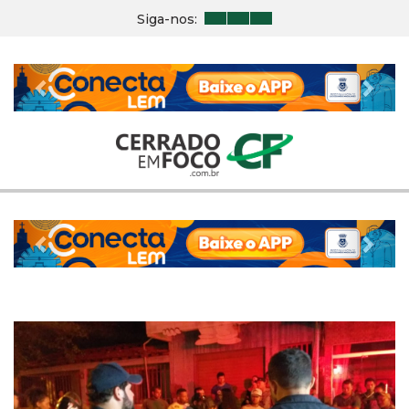
Siga-nos:
Previous
Nex
Previous
Nex