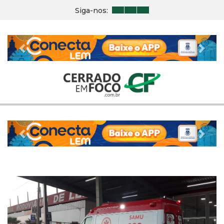
Siga-nos:
Previous
Nex
Previous
Nex