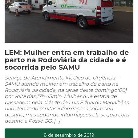
LEM: Mulher entra em trabalho de
parto na Rodoviária da cidade e é
socorrida pelo SAMU
Serviço de Atendimento Médico de Urgência –
SAMU atende mulher em trabalho de parto na
Rodoviária da cidade, na tarde deste domingo(08)
por volta das 17h 45min. Mulher que estava de
passagem pela cidade de Luís Eduardo Magalhães,
não deixando muitas informações sobre seu
destino, mas segundo informações ela seguia com
destino a Posse GO, […]
8 de setembro de 2019