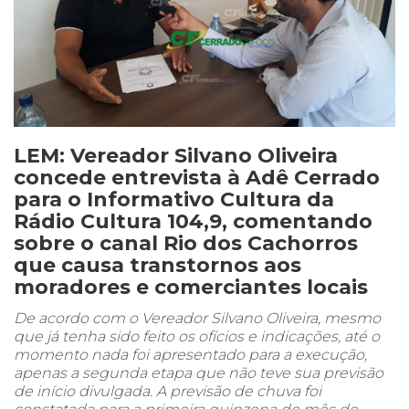
LEM: Vereador Silvano Oliveira
concede entrevista à Adê Cerrado
para o Informativo Cultura da
Rádio Cultura 104,9, comentando
sobre o canal Rio dos Cachorros
que causa transtornos aos
moradores e comerciantes locais
De acordo com o Vereador Silvano Oliveira, mesmo
que já tenha sido feito os ofícios e indicações, até o
momento nada foi apresentado para a execução,
apenas a segunda etapa que não teve sua previsão
de início divulgada. A previsão de chuva foi