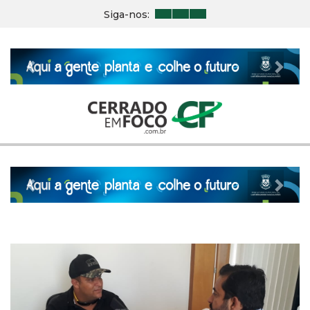
Siga-nos:
Previous
Nex
Previous
Nex