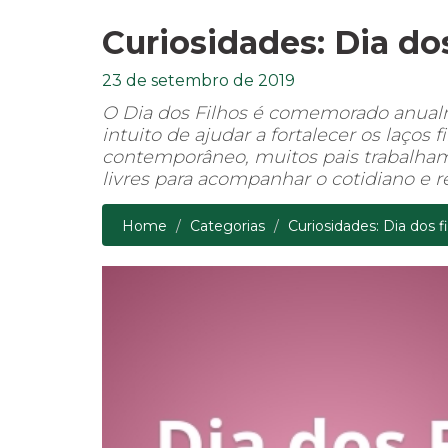
Curiosidades: Dia dos
23 de setembro de 2019
O Dia dos Filhos é comemorado anualm
intuito de ajudar a fortalecer os laços 
contemporâneo, muitos pais trabalha
livres para acompanhar o cotidiano e re
Home
Categorias
Curiosidades: Dia dos f