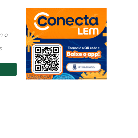
m o
s