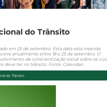
cional do Trânsito
do em 25 de setembro. Esta data está inserida
corre anualmente entre 18 e 25 de setembro. O
nvolvimento da conscientização social sobre os cu
e deve ter no trânsito. Fonte: Calendarr
nal do Trânsito