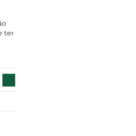
ão
 ter