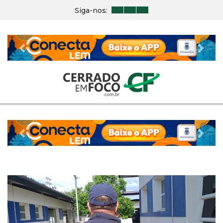
Siga-nos:
Previous
Nex
Previous
Nex