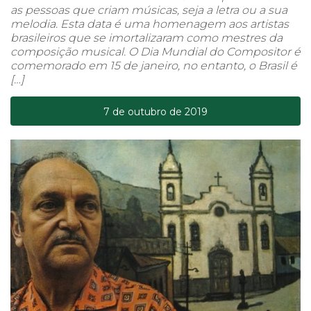
as pessoas que criam músicas, seja a letra ou a sua
melodia. Esta data é uma homenagem aos artistas
brasileiros que se imortalizaram como mestres da
composição musical. O Dia Mundial do Compositor é
comemorado em 15 de janeiro, no entanto, o Brasil é
[…]
7 de outubro de 2019