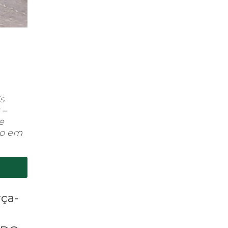
s
 –
e
ão em