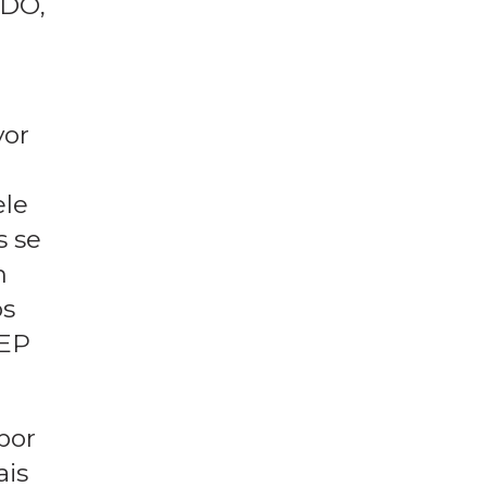
ça-
ADO,
vor
ele
s se
m
os
SEP