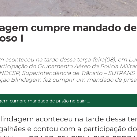
ndagem cumpre mandado de
oso I
aconteceu na tarde dessa terça-feira(08), em Luí
ticipação do Grupamento Aéreo da Polícia Militar
DESP, Superintendência de Trânsito – SUTRANS 
ração Blindagem fez cumprir um mandado de pris
em cumpre mandado de prisão no bairr ...