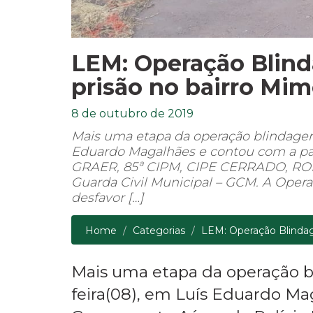
LEM: Operação Bli
prisão no bairro Mim
8 de outubro de 2019
Mais uma etapa da operação blindagem 
Eduardo Magalhães e contou com a par
GRAER, 85ª CIPM, CIPE CERRADO, RON
Guarda Civil Municipal – GCM. A Ope
desfavor […]
Home
Categorias
LEM: Operação Blindag