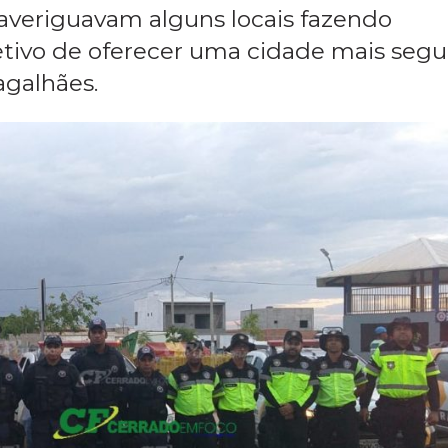
isão a operação continuou a percorrer 
 e III; Bairro Santa Cruz, Conquista, flor
ais averiguavam alguns locais fazendo
tivo de oferecer uma cidade mais segu
galhães.