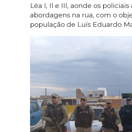
Após cumprir o mandado de pr
outros bairros como Mimoso I, II
Léa I, II e III, aonde os polici
abordagens na rua, com o obje
população de Luís Eduardo Ma