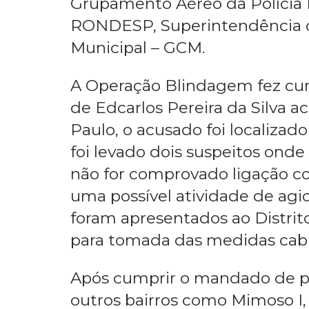
Mais uma etapa da operação b
feira(08), em Luís Eduardo Ma
Grupamento Aéreo da Polícia 
RONDESP, Superintendência d
Municipal – GCM.
A Operação Blindagem fez cu
de Edcarlos Pereira da Silva 
Paulo, o acusado foi localiza
foi levado dois suspeitos onde
não for comprovado ligação c
uma possível atividade de agi
foram apresentados ao Distrit
para tomada das medidas cabí