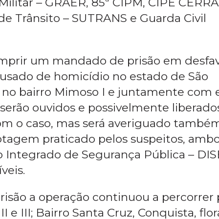
lindagem aconteceu na tarde dessa ter
galhães e contou com a participação do
Militar – GRAER, 85ª CIPM, CIPE CERR
e Trânsito – SUTRANS e Guarda Civil
mprir um mandado de prisão em desfa
acusado de homicídio no estado de São
do no bairro Mimoso I e juntamente com 
 serão ouvidos e possivelmente liberado
om o caso, mas será averiguado també
otagem praticado pelos suspeitos, amb
o Integrado de Segurança Pública – DI
veis.