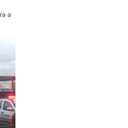
por
ais
ra a