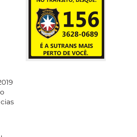
2019
ão
cias