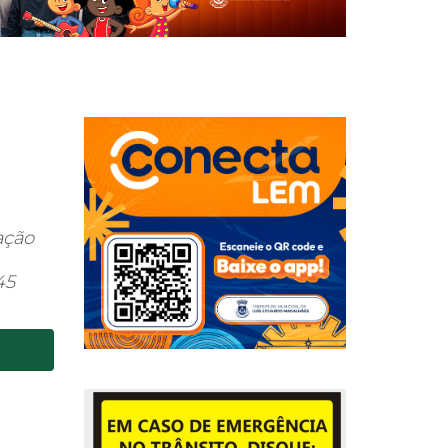
ação
45