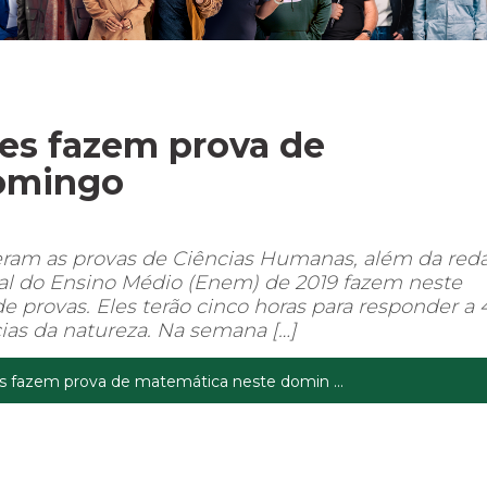
es fazem prova de
omingo
eram as provas de Ciências Humanas, além da red
al do Ensino Médio (Enem) de 2019 fazem neste
e provas. Eles terão cinco horas para responder a 
ias da natureza. Na semana […]
 fazem prova de matemática neste domin ...