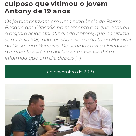
culposo que vitimou o jovem
Antony de 19 anos
Os jovens estavam em uma residência do Bairro
Bosque dos Girassóis no momento em que ocorreu
o disparo acidental atingindo Antony, que na última
sexta-feira (08), não resistiu e veio a óbito no Hospital
do Oeste, em Barreiras. De acordo com o Delegado,
o inquérito está em andamento. Ele também
informou que um dia depois […]
11 de novembro de 2019