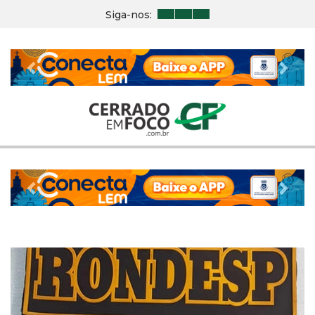
Siga-nos:
Previous
Nex
Previous
Nex