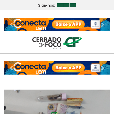
Siga-nos:
Previous
Nex
Previous
Nex