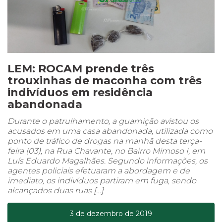
LEM: ROCAM prende três
trouxinhas de maconha com três
indivíduos em residência
abandonada
Durante o patrulhamento, a guarnição avistou os
acusados em uma casa abandonada, utilizada como
ponto de tráfico de drogas na manhã desta terça-
feira (03), na Rua Chavante, no Bairro Mimoso I, em
Luís Eduardo Magalhães. Segundo informações, os
agentes policiais efetuaram a abordagem e de
imediato, os indivíduos partiram em fuga, sendo
alcançados duas ruas […]
3 de dezembro de 2019