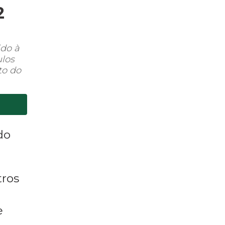
2
ido à
ulos
to do
do
tros