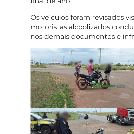
veículos foram autuados. A int
acidente por conta do aumento
final de ano.
Os veículos foram revisados vi
motoristas alcoolizados condu
nos demais documentos e infra