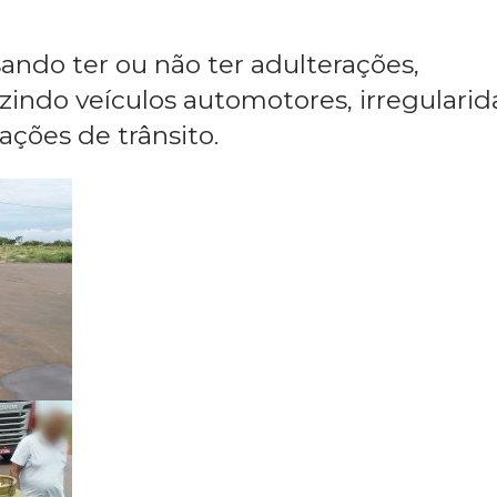
enção da blitz é reduzir o número de
 do fluxo de veículos transitando nest
sando ter ou não ter adulterações,
zindo veículos automotores, irregulari
ções de trânsito.