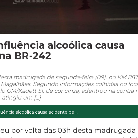
nfluência alcoólica causa
 na BR-242
desta madrugada de segunda-feira (09), no KM 887
 Magalhães. Segundo informações colhidas no loca
o GM/Kadett SI, de cor cinza, adentrou na contra 
 atingiu um […]