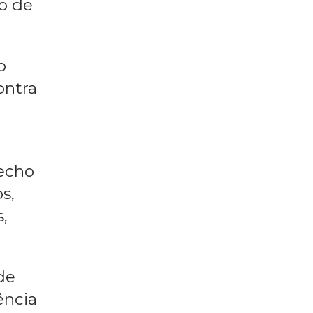
 de
io de
o
ontra
recho
s,
,