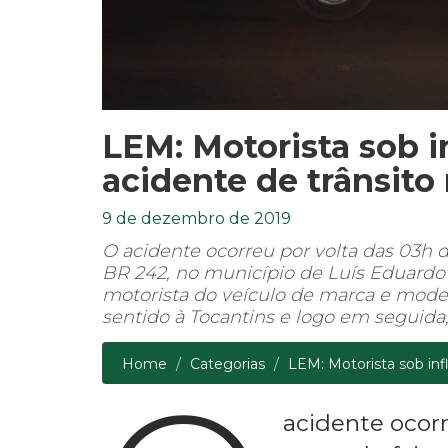
LEM: Motorista sob i
acidente de trânsito
9 de dezembro de 2019
O acidente ocorreu por volta das 03h 
BR 242, no município de Luís Eduardo
motorista do veículo de marca e model
sentido à Tocantins e logo em seguida,