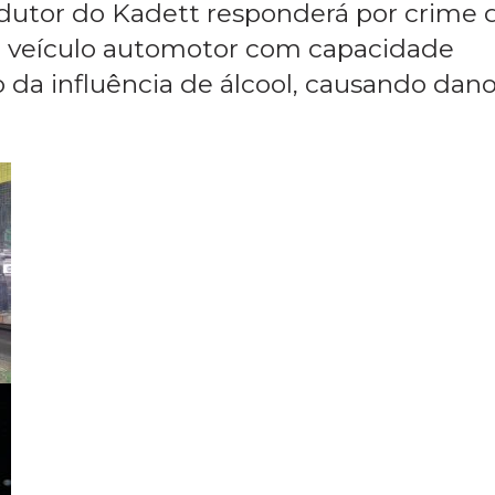
 SAMU e encaminhados para a Unidade 
RF esteve no local registrando a ocorr
ndutor do Kadett responderá por crime 
um veículo automotor com capacidade
 da influência de álcool, causando dan