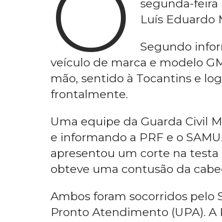
Home
Categorias
LEM: Motorista sob infl
O
acidente ocor
segunda-feira
Luís Eduardo 
Segundo inform
veículo de marca e modelo GM/
mão, sentido à Tocantins e l
frontalmente.
Uma equipe da Guarda Civil Mu
e informando a PRF e o SAMU. O
apresentou um corte na testa e 
obteve uma contusão da cabeç