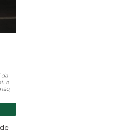
 da
l, o
mão,