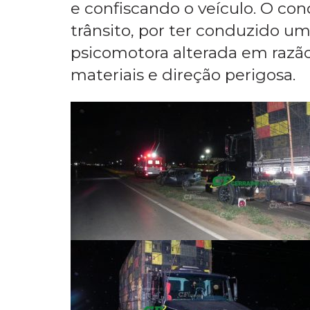
Ambos foram socorridos pelo
Pronto Atendimento (UPA). A P
e confiscando o veículo. O co
trânsito, por ter conduzido 
psicomotora alterada em razão
materiais e direção perigosa.