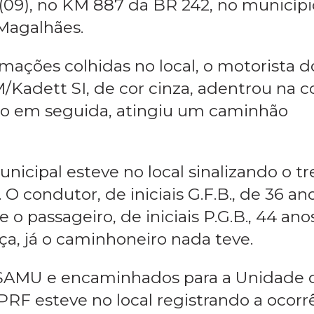
uência alcoólica causa acidente de ...
reu por volta das 03h desta madrugada
 (09), no KM 887 da BR 242, no municíp
Magalhães.
ações colhidas no local, o motorista d
Kadett SI, de cor cinza, adentrou na c
ogo em seguida, atingiu um caminhão
nicipal esteve no local sinalizando o t
 condutor, de iniciais G.F.B., de 36 ano
o passageiro, de iniciais P.G.B., 44 anos
a, já o caminhoneiro nada teve.