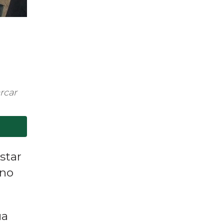
rcar
star
 no
ua