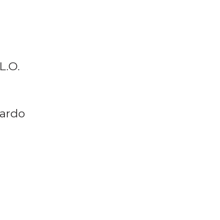
L.O.
ardo