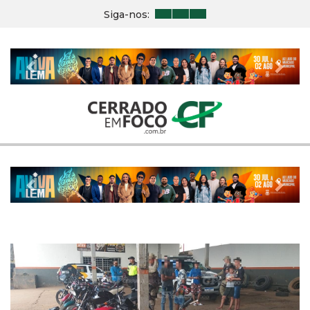
Siga-nos:
Previous
Nex
Previous
Nex