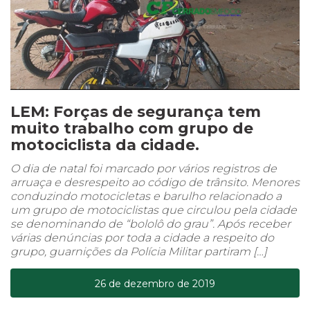
LEM: Forças de segurança tem
muito trabalho com grupo de
motociclista da cidade.
O dia de natal foi marcado por vários registros de
arruaça e desrespeito ao código de trânsito. Menores
conduzindo motocicletas e barulho relacionado a
um grupo de motociclistas que circulou pela cidade
se denominando de “bololô do grau”. Após receber
várias denúncias por toda a cidade a respeito do
grupo, guarnições da Polícia Militar partiram […]
26 de dezembro de 2019