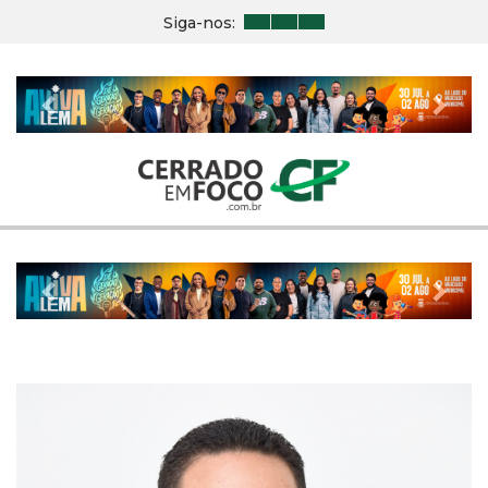
Siga-nos:
Previous
Nex
Previous
Nex