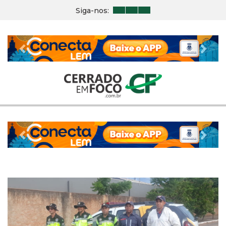
Siga-nos:
Previous
Nex
Previous
Nex