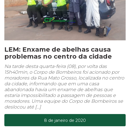
LEM: Enxame de abelhas causa
problemas no centro da cidade
Na tarde desta quarta-feira (08), por volta das
15h40min, o Corpo de Bombeiros foi acionado por
moradores da Rua Mato Grosso, localizada no centro
da cidade, informando que em uma casa
abandonada havia um enxame de abelhas que
estaria impossibilitado a passagem de pessoas e
moradores. Uma equipe do Corpo de Bombeiros se
deslocou até […]
8 de janeiro de 2020