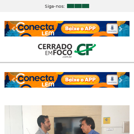
Siga-nos:
Previous
Nex
Previous
Nex