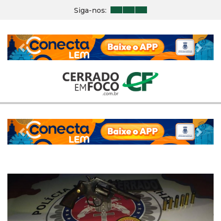
Siga-nos:
Previous
Nex
Previous
Nex