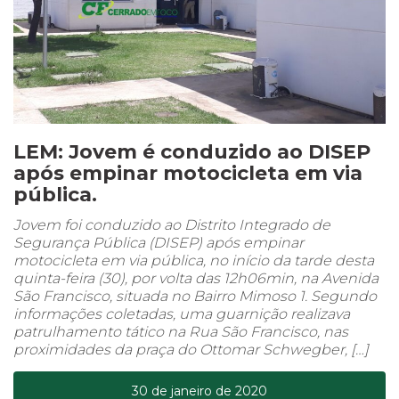
LEM: Jovem é conduzido ao DISEP
após empinar motocicleta em via
pública.
Jovem foi conduzido ao Distrito Integrado de
Segurança Pública (DISEP) após empinar
motocicleta em via pública, no início da tarde desta
quinta-feira (30), por volta das 12h06min, na Avenida
São Francisco, situada no Bairro Mimoso 1. Segundo
informações coletadas, uma guarnição realizava
patrulhamento tático na Rua São Francisco, nas
proximidades da praça do Ottomar Schwegber, […]
30 de janeiro de 2020