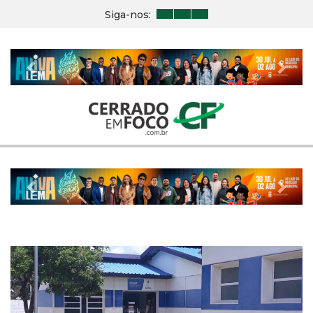
Siga-nos:
Previous
Nex
Previous
Nex