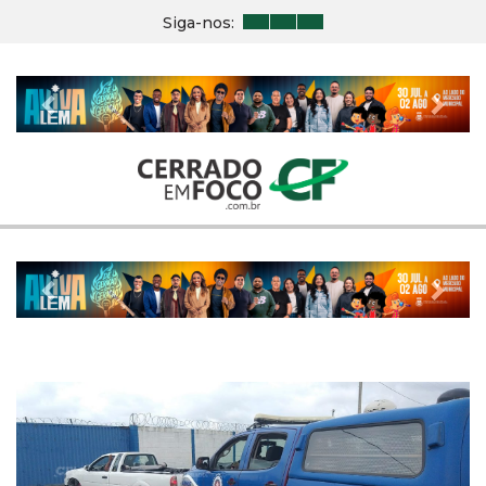
Siga-nos:
Previous
Nex
Previous
Nex