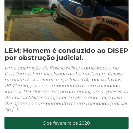
LEM: Homem é conduzido ao DISEP
por obstrução judicial.
Uma guarnição da Polícia Militar compareceu na
Rua Tom Jobim, localizada no bairro Jardim Paraíso
na noite desta última terça-feira (04), por volta das
18h20min, para o cumprimento de um mandado
judicial. Por determinação da central, uma guarnição
da Polícia Militar compareceu até o endereço para
dar apoio ao cumprimento de um mandado judicial.
Ao […]
5 de fevereiro de 2020