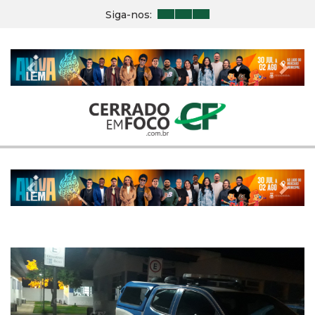
Siga-nos:
Previous
Nex
Previous
Nex