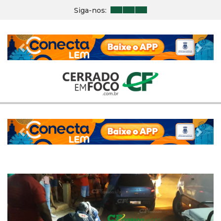
Siga-nos:
Previous
Nex
Previous
Nex