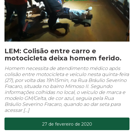
LEM: Colisão entre carro e
motocicleta deixa homem ferido.
Homem necessita de atendimento médico após
colisão entre motocicleta e veículo nesta quinta-feira
(27), por volta das 19h15min, na Rua Bráulio Severino
Fracaro, situada no bairro Mimoso II. Segundo
informações colhidas no local, o veículo de marca e
modelo GM/Celta, de cor azul, seguia pela Rua
Bráulio Severino Fracaro, quando ao dar seta para
acessar […]
27 de fevereiro de 2020